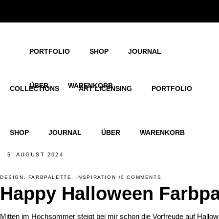
COLLECTIONS
ART LICENSING
PORTFOLIO
SHOP
JOURNAL
ÜBER
WARENKORB
COLLECTIONS
ART LICENSING
PORTFOLIO
SHOP
JOURNAL
ÜBER
WARENKORB
5. AUGUST 2024
DESIGN
,
FARBPALETTE
,
INSPIRATION
0 COMMENTS
Happy Halloween Farbpa
Mitten im Hochsommer steigt bei mir schon die Vorfreude auf Halloween